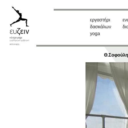
εργαστήρι
εν
δασκάλων
δι
yoga
Θ.Σοφούλ